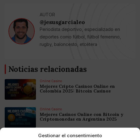
AUTOR
@jesusgarcialeo
Periodista deportivo, especializado en
deportes como fútbol, fútbol femenino,
rugby, baloncesto, etcétera
Noticias relacionadas
Online Casino
Mejores Cripto Casinos Online en
Colombia 2025: Bitcoin Casinos
Online Casino
Mejores Casinos Online con Bitcoin y
Criptomonedas en Argentina 2025
Gestionar el consentimiento
Online Casino