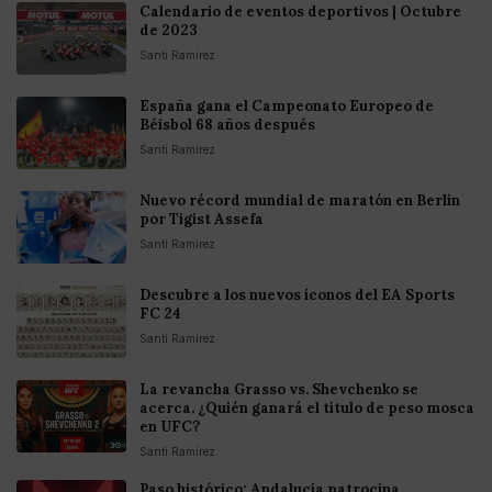
Calendario de eventos deportivos | Octubre
de 2023
Santi Ramirez
España gana el Campeonato Europeo de
Béisbol 68 años después
Santi Ramirez
Nuevo récord mundial de maratón en Berlín
por Tigist Assefa
Santi Ramirez
Descubre a los nuevos íconos del EA Sports
FC 24
Santi Ramirez
La revancha Grasso vs. Shevchenko se
acerca. ¿Quién ganará el título de peso mosca
en UFC?
Santi Ramirez
Paso histórico: Andalucía patrocina