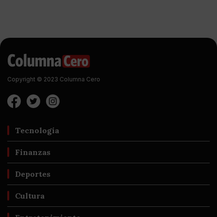
Copyright © 2023 Columna Cero
Tecnología
Finanzas
Deportes
Cultura