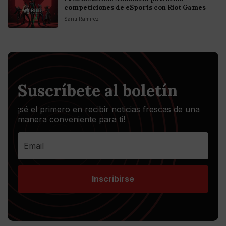
competiciones de eSports con Riot Games
Santi Ramirez
Suscríbete al boletín
¡sé el primero en recibir noticias frescas de una
manera conveniente para ti!
Inscribirse