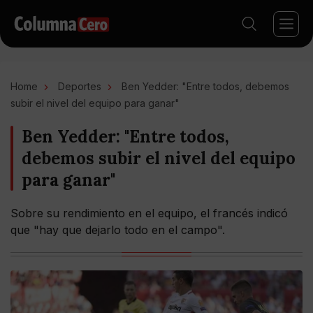
Home
Deportes
Ben Yedder: "Entre todos, debemos
subir el nivel del equipo para ganar"
Ben Yedder: "Entre todos,
debemos subir el nivel del equipo
para ganar"
Sobre su rendimiento en el equipo, el francés indicó
que "hay que dejarlo todo en el campo".