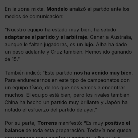
En la zona mixta,
Mondelo
analizó el partido ante los
medios de comunicación:
“Nuestro equipo ha estado muy bien, ha sabido
adaptarse al partido y al arbitraje
. Ganar a Australia,
aunque le falten jugadoras, es un
lujo
. Alba ha dado
un paso adelante y Cruz también. Hemos ido ganando
de 15.”
También indicó: “Este partido
nos ha venido muy bien
.
Para endurecernos en este tipo de campeonatos con
un equipo físico, de los que nos vamos a encontrar
muchos. El equipo está bien, pero los rivales también.
China ha hecho un partido muy brillante y Japón ha
notado el esfuerzo del partido de ayer.”
Por su parte,
Torrens
manifestó: “Es muy
positivo el
balance
de toda esta preparación. Todavía nos queda
una semana para ajustar y mejorar,
y llegar más