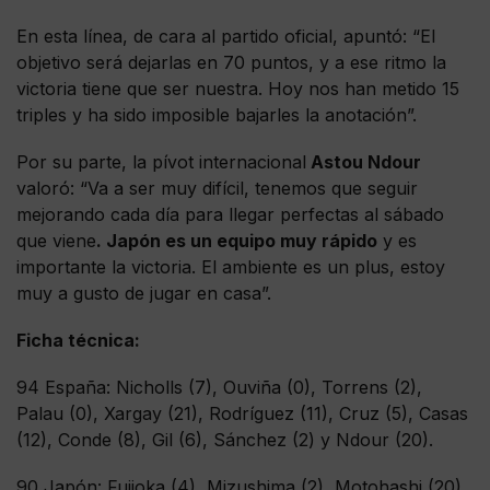
En esta línea, de cara al partido oficial, apuntó: “El
objetivo será dejarlas en 70 puntos, y a ese ritmo la
victoria tiene que ser nuestra. Hoy nos han metido 15
triples y ha sido imposible bajarles la anotación”.
Por su parte, la pívot internacional
Astou Ndour
valoró: “Va a ser muy difícil, tenemos que seguir
mejorando cada día para llegar perfectas al sábado
que viene
. Japón es un equipo muy rápido
y es
importante la victoria. El ambiente es un plus, estoy
muy a gusto de jugar en casa”.
Ficha técnica:
94 España: Nicholls (7), Ouviña (0), Torrens (2),
Palau (0), Xargay (21), Rodríguez (11), Cruz (5), Casas
(12), Conde (8), Gil (6), Sánchez (2) y Ndour (20).
90 Japón: Fujioka (4), Mizushima (2), Motohashi (20),