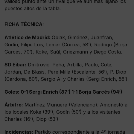
valioso punto ante un rival que ve aún más lejano los
puestos altos de la tabla.
FICHA TÉCNICA:
Atlético de Madrid:
Oblak, Giménez, Juanfran,
Godín, Filipe Luis, Lemar (Correa, 58’), Rodrigo (Borja
Garcés, 70’), Koke, Saúl, Griezmann y Diego Costa.
SD Eibar:
Dmitrovic, Peña, Arbilla, Paulo, Cote,
Jordan, De Blasis, Pere Milla (Escalante, 56’), P. Diop
(Cardona, 80’), Sergio A. y Charles (Sergi Enrich, 56’).
Goles: 0-1 Sergi Enrich (87’) 1-1 Borja Garcés (94’)
Árbitro:
Martínez Munuera (Valenciano). Amonestó a
los locales Koke (39’), Godín (50’) y a los visitantes
Charles (16’), Diop (53’)
Incidencias:
Partido correspondiente a la 4º jornada