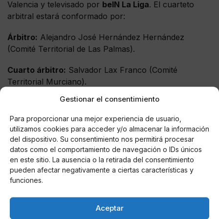
Valencia y televisado por
beIN La Liga
. El cuarteto
arbitral estará conformado por:
Árbitro:
Alejandro José Hernández Hernández
(Comité Territorial de Las Palmas).
Cuarto árbitro:
Salvador Lax Franco (Comité
Territorial Murciano).
Gestionar el consentimiento
Árbitro asistente 1:
Teodoro Sobrino Magán (Comité
Territorial Castellano-Manchego).
Para proporcionar una mejor experiencia de usuario,
utilizamos cookies para acceder y/o almacenar la información
Árbitro asistente 2:
José Enrique Naranjo
del dispositivo. Su consentimiento nos permitirá procesar
Pérez (Comité Territorial de Las Palmas).
datos como el comportamiento de navegación o IDs únicos
en este sitio. La ausencia o la retirada del consentimiento
VAR:
Ignacio Iglesias Villanueva (Comité Territorial
pueden afectar negativamente a ciertas características y
Gallego).
funciones.
Asistente VAR:
Alfonso Costoya Rodríguez (Comité
Aceptar
Territorial Gallego).