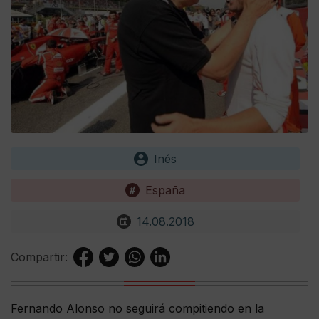
Inés
España
14.08.2018
Compartir:
Fernando Alonso no seguirá compitiendo en la