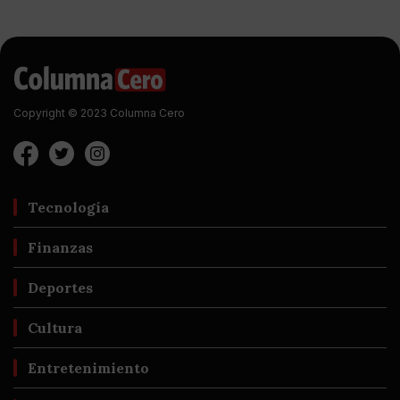
Copyright © 2023 Columna Cero
Tecnología
Finanzas
Deportes
Cultura
Entretenimiento