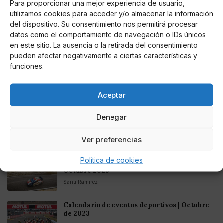
Para proporcionar una mejor experiencia de usuario,
utilizamos cookies para acceder y/o almacenar la información
Entretenimiento
del dispositivo. Su consentimiento nos permitirá procesar
Fortnite regresa para iOS en la Unión
Europea
datos como el comportamiento de navegación o IDs únicos
en este sitio. La ausencia o la retirada del consentimiento
pueden afectar negativamente a ciertas características y
funciones.
Aceptar
Te puede interesar
Denegar
Apuestas deportivas: próximos eventos para
otoño de 2023
Ver preferencias
Santi Ramirez
Política de cookies
Competiciones deportivas en España |
Octubre 2023
Santi Ramirez
Calendario de eventos deportivos | Octubre
de 2023