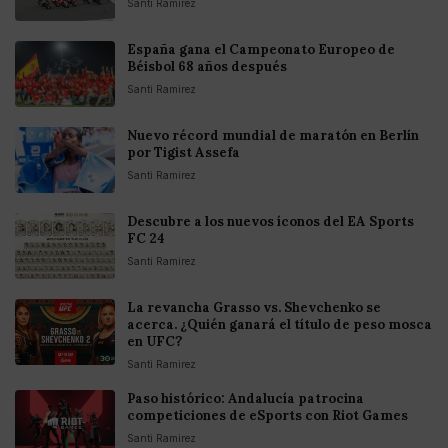
Santi Ramirez
España gana el Campeonato Europeo de
Béisbol 68 años después
Santi Ramirez
Nuevo récord mundial de maratón en Berlín
por Tigist Assefa
Santi Ramirez
Descubre a los nuevos íconos del EA Sports
FC 24
Santi Ramirez
La revancha Grasso vs. Shevchenko se
acerca. ¿Quién ganará el título de peso mosca
en UFC?
Santi Ramirez
Paso histórico: Andalucía patrocina
competiciones de eSports con Riot Games
Santi Ramirez