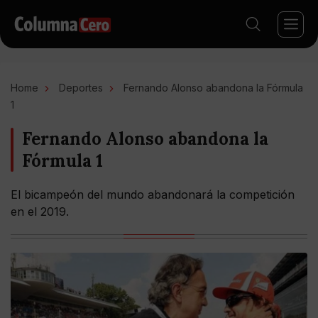
Home
Deportes
Fernando Alonso abandona la Fórmula
1
Fernando Alonso abandona la
Fórmula 1
El bicampeón del mundo abandonará la competición
en el 2019.