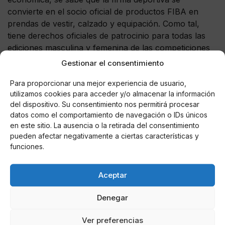
convierte en el socio oficial de productos FIBA en
prendas de vestir, calzado y equipación. Como tal,
tiene derechos oficiales de patrocinio para todas las
ediciones masculina y femenina de las competiciones
de la FIBA, incluyendo las Copas Mundiales de FIBA
Gestionar el consentimiento
(2019, 2023 y 2027) y clasificaciones, FIBA Copa
Para proporcionar una mejor experiencia de usuario,
Mundial de Baloncesto Femenino, FIBA Continental
utilizamos cookies para acceder y/o almacenar la información
Cups y clasificaciones, clasificaciones olímpicas, FIBA
del dispositivo. Su consentimiento nos permitirá procesar
sub 17 y Mundial sub 19.
datos como el comportamiento de navegación o IDs únicos
en este sitio. La ausencia o la retirada del consentimiento
pd, todas las unidades de VaporMax se fabrican en
pueden afectar negativamente a ciertas características y
Beaverton, Oregón, Estados Unidos.
funciones.
Aceptar
AUTOR
Denegar
Laura Martín
Ver preferencias