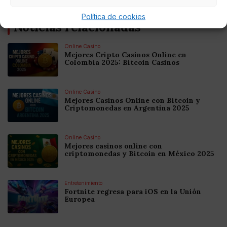
Política de cookies
Noticias relacionadas
Online Casino
Mejores Cripto Casinos Online en
Colombia 2025: Bitcoin Casinos
Online Casino
Mejores Casinos Online con Bitcoin y
Criptomonedas en Argentina 2025
Online Casino
Mejores casinos online con
criptomonedas y Bitcoin en México 2025
Entretenimiento
Fortnite regresa para iOS en la Unión
Europea