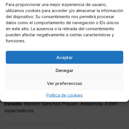
Para proporcionar una mejor experiencia de usuario,
61'), Arana, Nolito (Ganso, 75), Muriel (Lara, 75') y
utilizamos cookies para acceder y/o almacenar la información
Ben Yedder.
del dispositivo. Su consentimiento nos permitirá procesar
datos como el comportamiento de navegación o IDs únicos
Extremadura UD
: Manu García; Alex Díez, Candelas,
en este sitio. La ausencia o la retirada del consentimiento
Aitor, Delmonte; Fausto Tienza (Fran Miranda, 70'),
pueden afectar negativamente a ciertas características y
Alex Barrera, Valverde (Álvaro Romero, 70'), Samuel
funciones.
Manchón; Enric Gallego y Rennella (Willy, 70').
Aceptar
Goles
: 1-0 (Nolito, 47'), 1-1 (Samuel Manchón, 62'); 2-
1 (Sarabia, 81');
Denegar
Árbitro
: Javier Alberola Rojas (colegiado castellano-
Ver preferencias
manchego). Cartulinas amarillas para el sevillista Kjaer
(53').
Política de cookies
Estadio
: Ramón Sánchez Pizjuán. Asistencia. 3.396
espectadores.