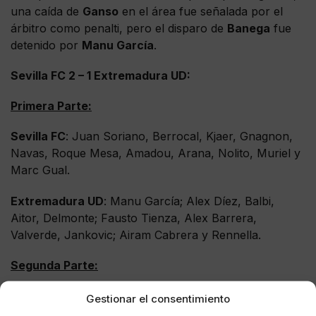
una caída de
Ganso
en el área fue señalada por el
árbitro como penalti, pero el disparo de
Banega
fue
detenido por
Manu García
.
Sevilla FC 2 – 1 Extremadura UD:
Primera Parte:
Sevilla FC
: Juan Soriano, Berrocal, Kjaer, Gnagnon,
Navas, Roque Mesa, Amadou, Arana, Nolito, Muriel y
Marc Gual.
Extremadura UD
: Manu García; Alex Díez, Balbi,
Aitor, Delmonte; Fausto Tienza, Alex Barrera,
Valverde, Jankovic; Airam Cabrera y Rennella.
Segunda Parte:
Sevilla FC
: Juan Soriano, Berrocal, Kjaer, Gnagnon,
Gestionar el consentimiento
Navas, Roque Mesa (Sarabia, 75'), Amadou (Banega,