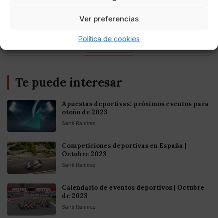
Entretenimiento
Fortnite regresa para iOS en la Unión
Ver preferencias
Europea
Política de cookies
Te puede interesar
Apuestas deportivas: próximos eventos para
otoño de 2023
Santi Ramirez
Competiciones deportivas en España |
Octubre 2023
Santi Ramirez
Calendario de eventos deportivos | Octubre
de 2023
Santi Ramirez