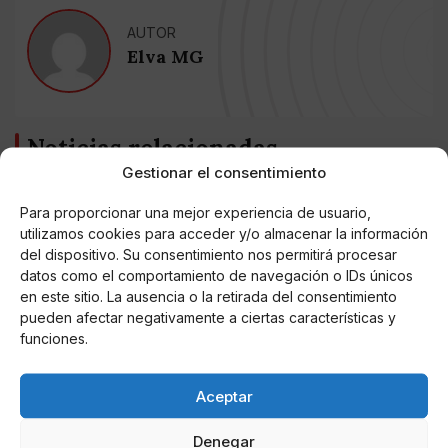
AUTOR
Elva MG
Noticias relacionadas
Gestionar el consentimiento
Online Casino
Mejores Cripto Casinos Online en
Para proporcionar una mejor experiencia de usuario,
Colombia 2025: Bitcoin Casinos
utilizamos cookies para acceder y/o almacenar la información
del dispositivo. Su consentimiento nos permitirá procesar
datos como el comportamiento de navegación o IDs únicos
Online Casino
Mejores Casinos Online con Bitcoin y
en este sitio. La ausencia o la retirada del consentimiento
Criptomonedas en Argentina 2025
pueden afectar negativamente a ciertas características y
funciones.
Online Casino
Mejores casinos online con
Aceptar
criptomonedas y Bitcoin en México 2025
Denegar