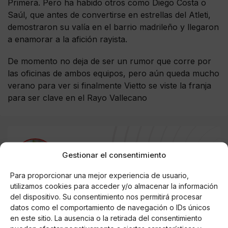
Primera. Pero ha habido otros como Diego Costa o
Saúl, que antes de convertirse en estrellas del Atleti,
demostraron su valía en el barrio madrileño y llegaron
a enamorar a la afición rayista.
De momento no deja de ser un rumor que corre por
las oficinas de ambos equipos, pero aún queda mucho
verano para ver si finalmente Vietto se viste la franja
para ser clave en el Rayo Vallecano
AUTOR
Gestionar el consentimiento
ENCLAVES DE LEYENDA
Para proporcionar una mejor experiencia de usuario,
utilizamos cookies para acceder y/o almacenar la información
del dispositivo. Su consentimiento nos permitirá procesar
Noticias relacionadas
datos como el comportamiento de navegación o IDs únicos
en este sitio. La ausencia o la retirada del consentimiento