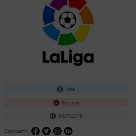
Inés
España
24.07.2018
Compartir: