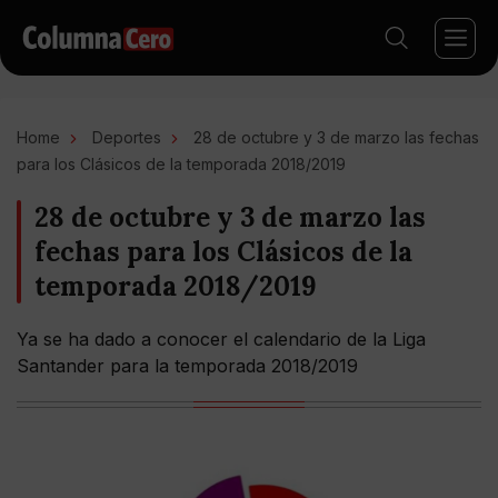
Home
Deportes
28 de octubre y 3 de marzo las fechas
para los Clásicos de la temporada 2018/2019
28 de octubre y 3 de marzo las
fechas para los Clásicos de la
temporada 2018/2019
Ya se ha dado a conocer el calendario de la Liga
Santander para la temporada 2018/2019