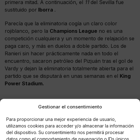
primera mitad. A continuación, el
11
del Sevilla fue
sustituido por
Iborra
.
Parecía que la eliminatoria cogía un claro color
rojiblanco, pero la
Champions League
no es una
competición cualquiera y un momento de relajación se
paga caro, y más en duelos a doble partido. Los de
Ranieri sin hacer prácticamente nada en todo el
encuentro, sacaron petróleo del Pizjuán tras el gol de
Vardy y dejan la eliminatoria totalmente abierta para el
partido que se disputará en unas semanas en el
King
Power Stadium.
Gestionar el consentimiento
AUTOR
Para proporcionar una mejor experiencia de usuario,
Ajmm88
utilizamos cookies para acceder y/o almacenar la información
del dispositivo. Su consentimiento nos permitirá procesar
datos como el comportamiento de navegación o IDs únicos