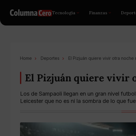
Tecnología
Finanzas
Deport
Home
Deportes
El Pizjuán quiere vivir otra noche
El Pizjuán quiere vivir
Los de Sampaoli llegan en un gran nivel futbol
Leicester que no es ni la sombra de lo que fue