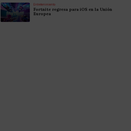
Entretenimiento
Fortnite regresa para iOS en la Unión
Europea