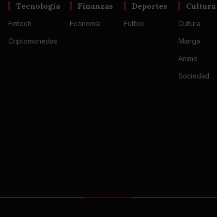
Tecnología
Finanzas
Deportes
Cultura
Fintech
Economía
Fútbol
Cultura
Criptomonedas
Manga
Anime
Sociedad