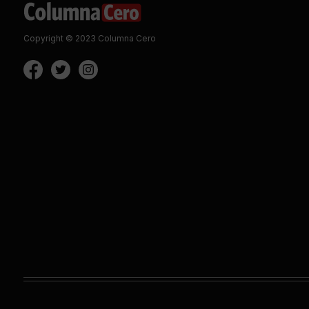
Copyright © 2023 Columna Cero