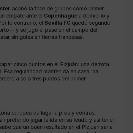
ster
acabó la fase de grupos como primer
un empate ante el
Copenhague
a domicilio y
Por lo contrario, el
Sevilla FC
quedó segundo
orto— y se jugó el pase en el campo del
tar sin goles en tierras francesas.
a
capar cinco puntos en el Pizjuán: una derrota
al. Esa regularidad mantenida en casa, ha
rcero a solo tres puntos del primer
toria europea da lugar a pros y contras,
 preferido jugar la ida en su feudo y así tener
a sabe que un buen resultado en el Pizjuán sería