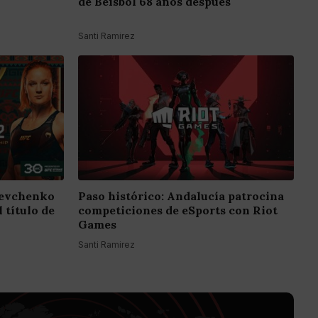
de Béisbol 68 años después
Santi Ramirez
hevchenko
Paso histórico: Andalucía patrocina
 título de
competiciones de eSports con Riot
Games
Santi Ramirez