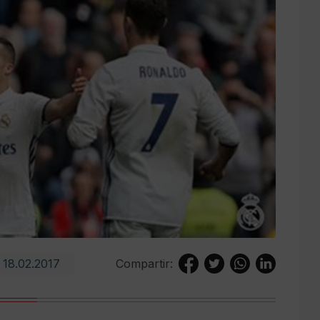
18.02.2017
Compartir: