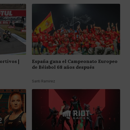
ortivos |
España gana el Campeonato Europeo
de Béisbol 68 años después
Santi Ramirez