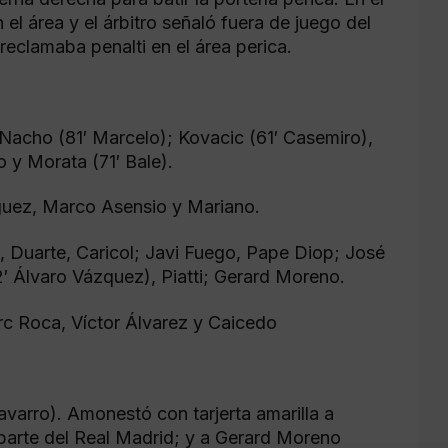
el área y el árbitro señaló fuera de juego del
reclamaba penalti en el área perica.
 Nacho (81′ Marcelo); Kovacic (61′ Casemiro),
 y Morata (71′ Bale).
guez, Marco Asensio y Mariano.
 Duarte, Caricol; Javi Fuego, Pape Diop; José
′ Álvaro Vázquez), Piatti; Gerard Moreno.
rc Roca, Víctor Álvarez y Caicedo
avarro). Amonestó con tarjerta amarilla a
r parte del Real Madrid; y a Gerard Moreno