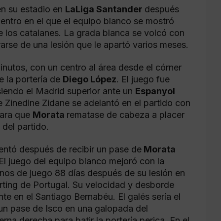
en su estadio en
LaLiga Santander
después
entro en el que el equipo blanco se mostró
e los catalanes. La grada blanca se volcó con
arse de una lesión que le apartó varios meses.
nutos, con un centro al área desde el córner
 la portería de
Diego López
. El juego fue
iendo el Madrid superior ante un
Espanyol
 Zinedine Zidane se adelantó en el partido con
para que
Morata
rematase de cabeza a placer
 del partido.
tentó después de recibir un pase de
Morata
 El juego del equipo blanco mejoró con la
renos de juego 88 días después de su lesión en
rting de Portugal. Su velocidad y desborde
te en el Santiago Bernabéu. El galés sería el
 un pase de Isco en una galopada del
rna derecha para batir la portería perica. En el