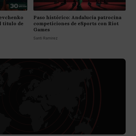
hevchenko
Paso histórico: Andalucía patrocina
 título de
competiciones de eSports con Riot
Games
Santi Ramirez