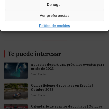
criptomonedas y Bitcoin en México 2025
Denegar
Ver preferencias
Entretenimiento
Fortnite regresa para iOS en la Unión
Europea
Política de cookies
Te puede interesar
Apuestas deportivas: próximos eventos para
otoño de 2023
Santi Ramirez
Competiciones deportivas en España |
Octubre 2023
Santi Ramirez
Calendario de eventos deportivos | Octubre