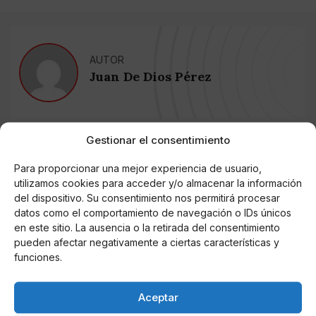
AUTOR
Juan De Dios Pérez
Noticias relacionadas
Gestionar el consentimiento
Para proporcionar una mejor experiencia de usuario,
Online Casino
Mejores Cripto Casinos Online en
utilizamos cookies para acceder y/o almacenar la información
Colombia 2025: Bitcoin Casinos
del dispositivo. Su consentimiento nos permitirá procesar
datos como el comportamiento de navegación o IDs únicos
en este sitio. La ausencia o la retirada del consentimiento
Online Casino
pueden afectar negativamente a ciertas características y
Mejores Casinos Online con Bitcoin y
Criptomonedas en Argentina 2025
funciones.
Aceptar
Online Casino
Mejores casinos online con