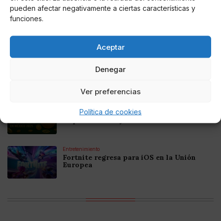
pueden afectar negativamente a ciertas características y
Online Casino
funciones.
Mejores Cripto Casinos Online en
Colombia 2025: Bitcoin Casinos
Aceptar
Online Casino
Mejores Casinos Online con Bitcoin y
Denegar
Criptomonedas en Argentina 2025
Ver preferencias
Online Casino
Política de cookies
Mejores casinos online con
criptomonedas y Bitcoin en México 2025
Entretenimiento
Fortnite regresa para iOS en la Unión
Europea