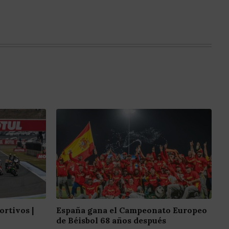
ortivos |
España gana el Campeonato Europeo
de Béisbol 68 años después