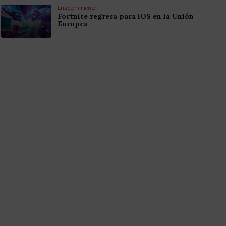
Entretenimiento
Fortnite regresa para iOS en la Unión
Europea