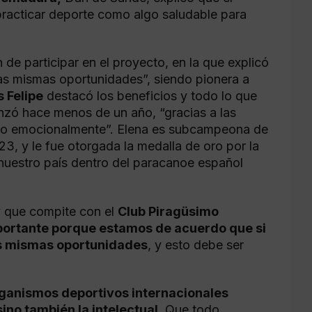
practicar deporte como algo saludable para
 de participar en el proyecto, en la que explicó
as mismas oportunidades”, siendo pionera a
s Felipe
destacó los beneficios y todo lo que
nzó hace menos de un año, “gracias a las
omo emocionalmente”. Elena es subcampeona de
 y le fue otorgada la medalla de oro por la
nuestro país dentro del paracanoe español
 que compite con el
Club Piragüsimo
portante porque estamos de acuerdo que si
as mismas oportunidades
, y esto debe ser
rganismos deportivos internacionales
ino también la intelectual.
Que todo