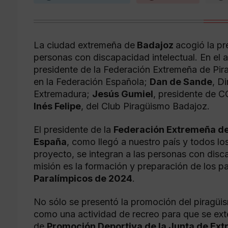
La ciudad extremeña de
Badajoz
acogió la p
personas con discapacidad intelectual. En el 
presidente de la Federación Extremeña de Pir
en la Federación Española;
Dan de Sande
, D
Extremadura;
Jesús Gumiel
, presidente de 
Inés Felipe
, del Club Piragüismo Badajoz.
El presidente de la
Federación Extremeña d
España
, como llegó a nuestro país y todos lo
proyecto, se integran a las personas con disca
misión es la formación y preparación de los pa
Paralímpicos de 2024
.
No sólo se presentó la promoción del piragüi
como una actividad de recreo para que se ex
de
Promoción Deportiva de la Junta de Ex