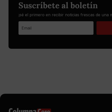
Suscríbete al boletín
¡sé el primero en recibir noticias frescas de una