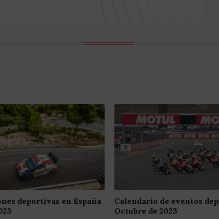
nes deportivas en España
Calendario de eventos dep
023
Octubre de 2023