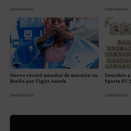
Santi Ramirez
Santi Ramirez
Nuevo récord mundial de maratón en
Descubre a
Berlín por Tigist Assefa
Sports FC 
Santi Ramirez
Santi Ramirez