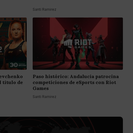
Santi Ramirez
hevchenko
Paso histórico: Andalucía patrocina
 título de
competiciones de eSports con Riot
Games
Santi Ramirez