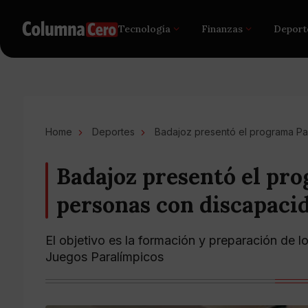
Tecnología
Finanzas
Deport
Home
Deportes
Badajoz presentó el programa Pa
Badajoz presentó el pr
personas con discapacid
El objetivo es la formación y preparación de l
Juegos Paralímpicos