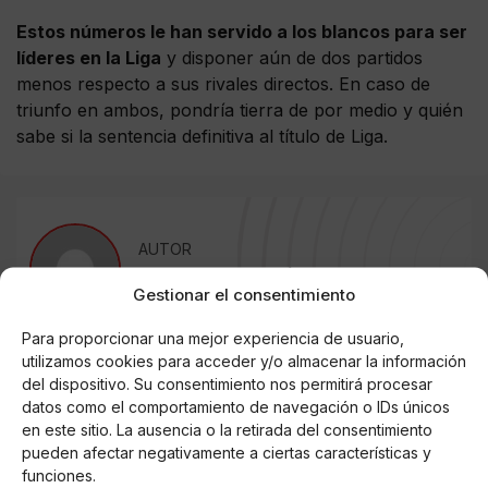
Estos números le han servido a los blancos para ser
líderes en la Liga
y disponer aún de dos partidos
menos respecto a sus rivales directos. En caso de
triunfo en ambos, pondría tierra de por medio y quién
sabe si la sentencia definitiva al título de Liga.
AUTOR
Juan De Dios Pérez
Gestionar el consentimiento
Para proporcionar una mejor experiencia de usuario,
utilizamos cookies para acceder y/o almacenar la información
Noticias relacionadas
del dispositivo. Su consentimiento nos permitirá procesar
datos como el comportamiento de navegación o IDs únicos
Online Casino
en este sitio. La ausencia o la retirada del consentimiento
Mejores Cripto Casinos Online en
Colombia 2025: Bitcoin Casinos
pueden afectar negativamente a ciertas características y
funciones.