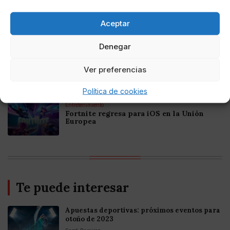
Online Casino
Mejores Casinos Online con Bitcoin y
Aceptar
Criptomonedas en Argentina 2025
Denegar
Online Casino
Mejores casinos online con
Ver preferencias
criptomonedas y Bitcoin en México 2025
Política de cookies
Entretenimiento
Fortnite regresa para iOS en la Unión
Europea
Te puede interesar
Apuestas deportivas: próximos eventos para
otoño de 2023