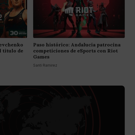
hevchenko
Paso histórico: Andalucía patrocina
 título de
competiciones de eSports con Riot
Games
Santi Ramirez