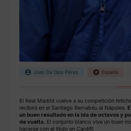
Juan De Dios Pérez
España
El Real Madrid vuelve a su competición fetich
recibirá en el Santiago Bernabéu al Nápoles.
E
un buen resultado en la ida de octavos y 
de vuelta.
El conjunto blanco vive un buen mo
hacerse con el título en Cardiff.