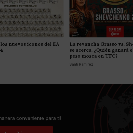
 los nuevos íconos del EA
La revancha Grasso vs. S
24
se acerca. ¿Quién ganará el
peso mosca en UFC?
Santi Ramirez
 manera conveniente para ti!