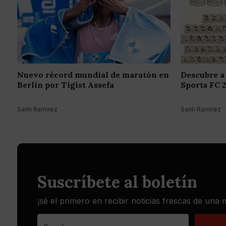
Nuevo récord mundial de maratón en
Descubre a
Berlín por Tigist Assefa
Sports FC 
Santi Ramirez
Santi Ramirez
Suscríbete al boletín
¡sé el primero en recibir noticias frescas de una