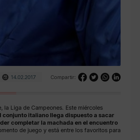
14.02.2017
Compartir:
e, la Liga de Campeones. Este miércoles
l conjunto italiano llega dispuesto a sacar
poder completar la machada en el encuentro
mento de juego y está entre los favoritos para