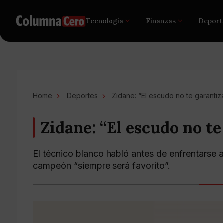
Tecnología
Finanzas
Deport
Home
Deportes
Zidane: “El escudo no te garantiz
Zidane: “El escudo no t
El técnico blanco habló antes de enfrentarse a
campeón “siempre será favorito”.