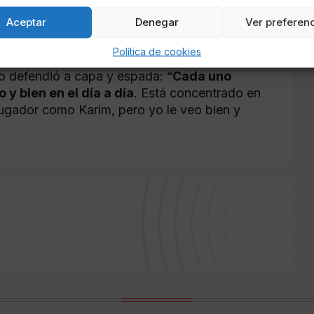
én cosas para hacerles daño. Ellos van a tener
Aceptar
Denegar
Ver preferen
y que estar concentrados todo el partido”.
Política de cookies
iota Benzema. El galo está siendo muy
lo defendió a capa y espada: “
Cada uno
 y bien en el día a día
. Está concentrado en
ugador como Karim, pero yo le veo bien y