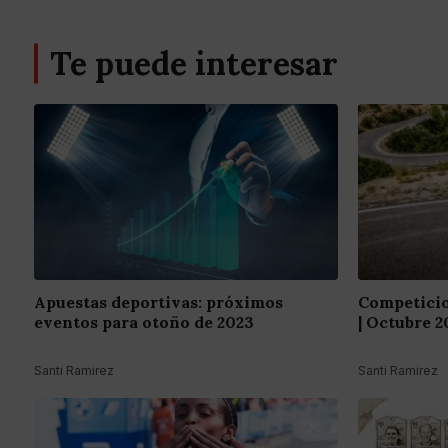
Te puede interesar
Apuestas deportivas: próximos
Competicio
eventos para otoño de 2023
| Octubre 2
Santi Ramirez
Santi Ramirez