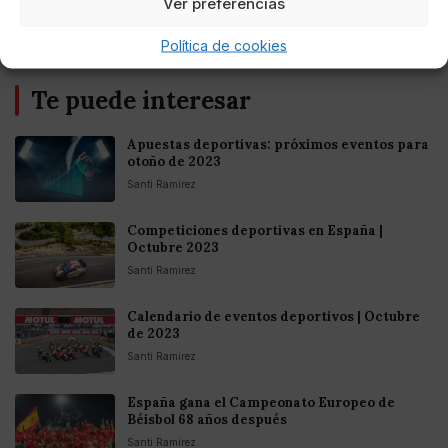
Ver preferencias
Política de cookies
Te puede interesar
Apuestas deportivas: próximos eventos para
otoño de 2023
Santi Ramirez
Competiciones deportivas en España |
Octubre 2023
Santi Ramirez
Calendario de eventos deportivos | Octubre
de 2023
Santi Ramirez
España gana el Campeonato Europeo de
Béisbol 68 años después
Santi Ramirez