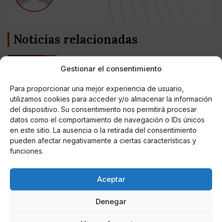
Noticias relacionadas
Online Casino
Mejores Cripto Casinos Online en
Gestionar el consentimiento
Colombia 2025: Bitcoin Casinos
Para proporcionar una mejor experiencia de usuario,
utilizamos cookies para acceder y/o almacenar la información
Online Casino
del dispositivo. Su consentimiento nos permitirá procesar
Mejores Casinos Online con Bitcoin y
Criptomonedas en Argentina 2025
datos como el comportamiento de navegación o IDs únicos
en este sitio. La ausencia o la retirada del consentimiento
pueden afectar negativamente a ciertas características y
Online Casino
funciones.
Mejores casinos online con
criptomonedas y Bitcoin en México 2025
Aceptar
Entretenimiento
Fortnite regresa para iOS en la Unión
Denegar
Europea