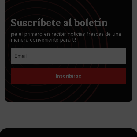
Suscríbete al boletín
¡sé el primero en recibir noticias frescas de una
manera conveniente para ti!
Inscribirse