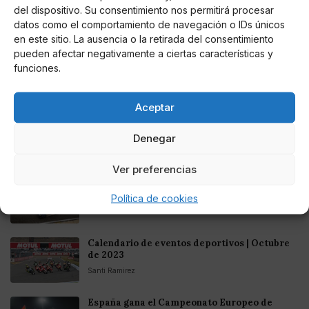
Europea
del dispositivo. Su consentimiento nos permitirá procesar
datos como el comportamiento de navegación o IDs únicos
en este sitio. La ausencia o la retirada del consentimiento
pueden afectar negativamente a ciertas características y
funciones.
Te puede interesar
Aceptar
Apuestas deportivas: próximos eventos para
otoño de 2023
Denegar
Santi Ramirez
Ver preferencias
Competiciones deportivas en España |
Octubre 2023
Política de cookies
Santi Ramirez
Calendario de eventos deportivos | Octubre
de 2023
Santi Ramirez
España gana el Campeonato Europeo de