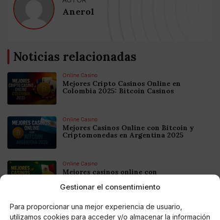
Anerol
Noticias relacionadas
Online Casino
Mejores Cripto Casinos Online en
Colombia 2025: Bitcoin Casinos
Online Casino
Mejores Casinos Online con Bitcoin y
Criptomonedas en Argentina 2025
Online Casino
Mejores casinos online con
criptomonedas y Bitcoin en México 2025
Gestionar el consentimiento
Para proporcionar una mejor experiencia de usuario,
Entretenimiento
Fortnite regresa para iOS en la Unión
utilizamos cookies para acceder y/o almacenar la información