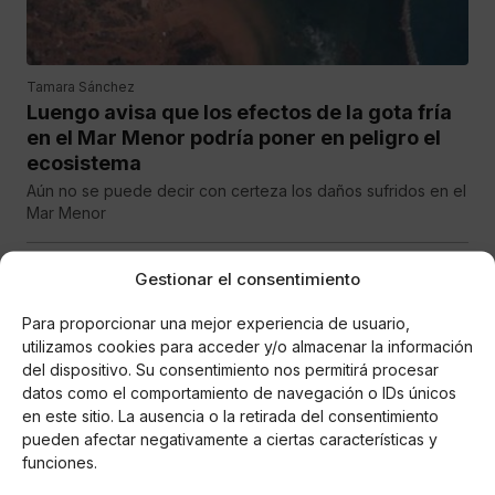
Tamara Sánchez
Luengo avisa que los efectos de la gota fría
en el Mar Menor podría poner en peligro el
ecosistema
Aún no se puede decir con certeza los daños sufridos en el
Mar Menor
Gestionar el consentimiento
SOCIEDAD
Para proporcionar una mejor experiencia de usuario,
utilizamos cookies para acceder y/o almacenar la información
del dispositivo. Su consentimiento nos permitirá procesar
datos como el comportamiento de navegación o IDs únicos
en este sitio. La ausencia o la retirada del consentimiento
pueden afectar negativamente a ciertas características y
funciones.