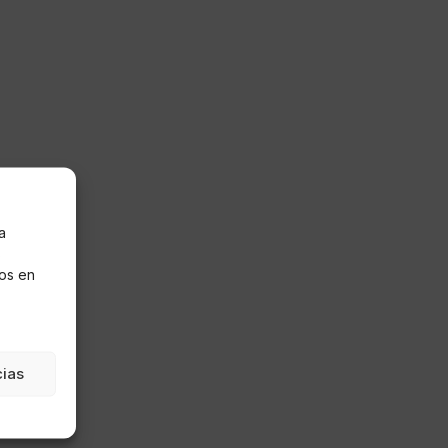
a
s
os en
cias