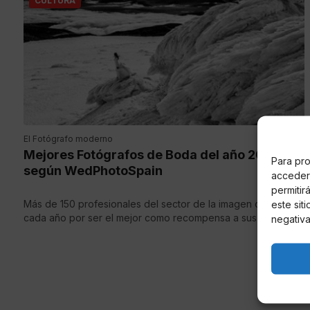
CULTURA
El Fotógrafo moderno
Mejores Fotógrafos de Boda del año 2016
Para pro
según WedPhotoSpain
acceder 
permitir
Más de 150 profesionales del sector de la imagen compiten
este sit
cada año por ser el mejor como recompensa a sus clientes.
negativa