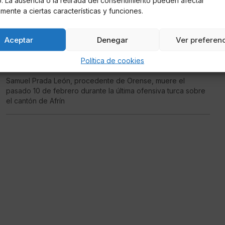
io. La ausencia o la retirada del consentimiento pueden afectar
mente a ciertas características y funciones.
D Martínez Rodríguez
Aceptar
Denegar
Ver preferen
Matan a un español perteneciente a la
resistencia kurda en Siria
Política de cookies
Samuel Prada León, procedente de Orense, muere el
pasado 10 de febrero durante la última ofensiva turca sobre
el cantón de Afrín