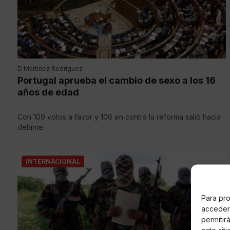
D Martínez Rodríguez
Portugal aprueba el cambio de sexo a los 16
años de edad
Con 109 votos a favor y 106 en contra la reforma salió hacia
delante.
INTERNACIONAL
Para pro
acceder 
permitir