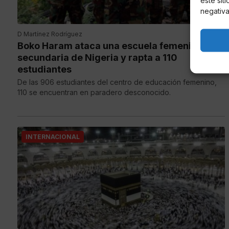
este sit
negativa
D Martínez Rodríguez
Boko Haram ataca una escuela femenina de
secundaria de Nigeria y rapta a 110
estudiantes
De las 906 estudiantes del centro de educación femenino,
110 se encuentran en paradero desconocido.
INTERNACIONAL