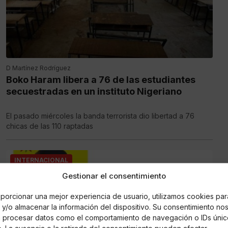
D Martínez Rodríguez
Boko Haram libera a 76 de las estudiantes
secuestradas en un instituto Nigeriano
El pasado miércoles la banda terrorista dio libertad a 76
chicas de las 110 raptadas
INTERNACIONAL
Gestionar el consentimiento
porcionar una mejor experiencia de usuario, utilizamos cookies par
y/o almacenar la información del dispositivo. Su consentimiento no
á procesar datos como el comportamiento de navegación o IDs únic