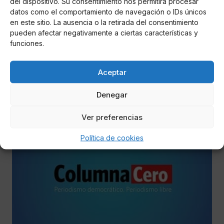
del dispositivo. Su consentimiento nos permitirá procesar
datos como el comportamiento de navegación o IDs únicos
en este sitio. La ausencia o la retirada del consentimiento
pueden afectar negativamente a ciertas características y
funciones.
Comunicarjg
Estudio de residencias con el 99% de
inmunizados
Aceptar
• Estudio desarrollado por el Programa Valenciano de
Denegar
Investigación Vacunal Covid-19 de la Consejería de Sanidad
Ver preferencias
ECONOMÍA
Política de cookies