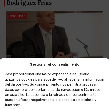
Rodríguez Frías
SOCIEDAD
Gestionar el consentimiento
Amanda Aguilar
Wert afirma que las becas fueron su "mayor
Para proporcionar una mejor experiencia de usuario,
preocupación"
utilizamos cookies para acceder y/o almacenar la información
del dispositivo. Su consentimiento nos permitirá procesar
Para el exministro de Educación las becas fueron una de
datos como el comportamiento de navegación o IDs únicos
sus prioridades, según ha explicado en su comparecencia
en este sitio. La ausencia o la retirada del consentimiento
en la Comisión de Educación del Congreso.
pueden afectar negativamente a ciertas características y
funciones.