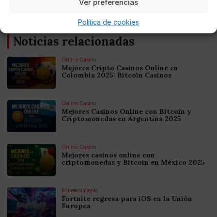
Ver preferencias
Política de cookies
Noticias relacionadas
Online Casino
Mejores Cripto Casinos Online en
Colombia 2025: Bitcoin Casinos
Online Casino
Mejores Casinos Online con Bitcoin y
Criptomonedas en Argentina 2025
Online Casino
Mejores casinos online con
criptomonedas y Bitcoin en México 2025
Entretenimiento
Fortnite regresa para iOS en la Unión
Europea