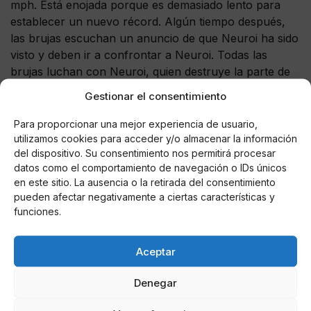
mph. Está enojada porque es demasiado lento para
establecer un nuevo récord. Algún tiempo después,
las brujas escuchan un anuncio de que Neuroi ha sido
visto y deben ir a confrontar a Neuroi. Todas las
brujas luchan con Neuroi, quien destruye la parte de
la base y escapa.
Gestionar el consentimiento
Más tarde, las brujas practican volar con escobas y
Para proporcionar una mejor experiencia de usuario,
Yoshika se enfrenta a dificultades. Minna y Gertrud
utilizamos cookies para acceder y/o almacenar la información
reciben el nuevo P51H y una versión mejorada del
del dispositivo. Su consentimiento nos permitirá procesar
P51D. Al día siguiente, Shirley logra alcanzar a Neuroi
datos como el comportamiento de navegación o IDs únicos
en este sitio. La ausencia o la retirada del consentimiento
a gran velocidad y dispararlo de un solo golpe. Más
pueden afectar negativamente a ciertas características y
tarde, su nueva motocicleta demostró que ha
funciones.
establecido un nuevo récord de 200 mph por hora.
Aceptar
Denegar
AUTOR
Edwin Gonzalez