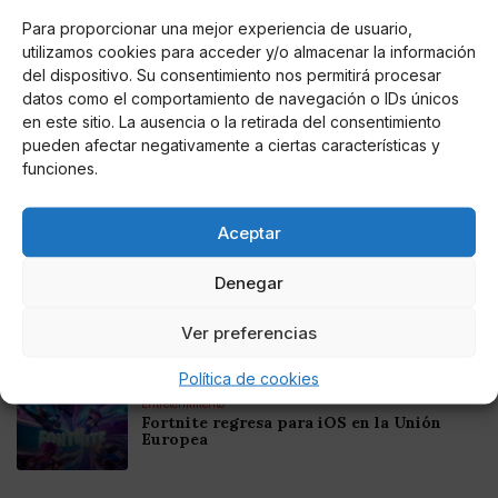
Para proporcionar una mejor experiencia de usuario,
utilizamos cookies para acceder y/o almacenar la información
Noticias relacionadas
del dispositivo. Su consentimiento nos permitirá procesar
datos como el comportamiento de navegación o IDs únicos
Online Casino
en este sitio. La ausencia o la retirada del consentimiento
Mejores Cripto Casinos Online en
Colombia 2025: Bitcoin Casinos
pueden afectar negativamente a ciertas características y
funciones.
Online Casino
Mejores Casinos Online con Bitcoin y
Aceptar
Criptomonedas en Argentina 2025
Denegar
Online Casino
Mejores casinos online con
Ver preferencias
criptomonedas y Bitcoin en México 2025
Política de cookies
Entretenimiento
Fortnite regresa para iOS en la Unión
Europea