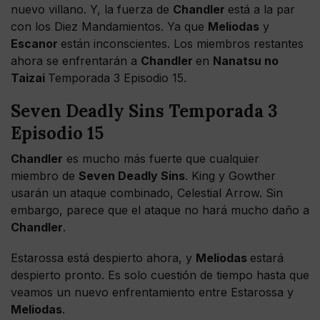
nuevo villano. Y, la fuerza de
Chandler
está a la par
con los Diez Mandamientos. Ya que
Meliodas
y
Escanor
están inconscientes. Los miembros restantes
ahora se enfrentarán a
Chandler
en
Nanatsu no
Taizai
Temporada 3 Episodio 15.
Seven Deadly Sins Temporada 3
Episodio 15
Chandler
es mucho más fuerte que cualquier
miembro de
Seven Deadly Sins
. King y Gowther
usarán un ataque combinado, Celestial Arrow. Sin
embargo, parece que el ataque no hará mucho daño a
Chandler
.
Estarossa está despierto ahora, y
Meliodas
estará
despierto pronto. Es solo cuestión de tiempo hasta que
veamos un nuevo enfrentamiento entre Estarossa y
Meliodas
.