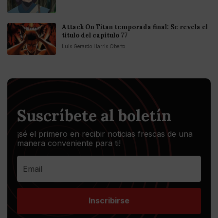
Attack On Titan temporada final: Se revela el
título del capítulo 77
Luis Gerardo Harris Oberto
Suscríbete al boletín
¡sé el primero en recibir noticias frescas de una
manera conveniente para ti!
Inscribirse