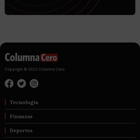
Copyright © 2023 Columna Cero
Tecnología
Finanzas
Deportes