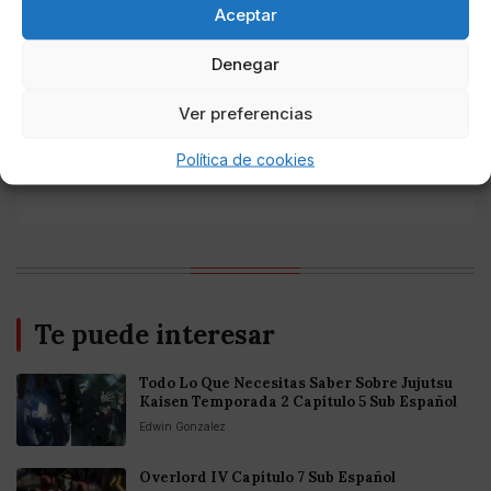
Europea
Aceptar
Denegar
Temas de actualidad
Ver preferencias
Política de cookies
#the seven deadly sins
Te puede interesar
Todo Lo Que Necesitas Saber Sobre Jujutsu
Kaisen Temporada 2 Capítulo 5 Sub Español
Edwin Gonzalez
Overlord IV Capítulo 7 Sub Español