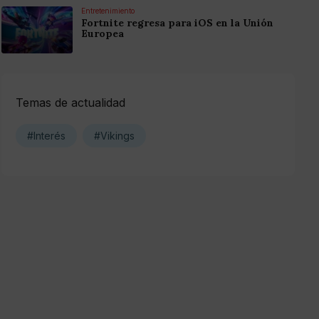
Entretenimiento
Fortnite regresa para iOS en la Unión
Europea
Temas de actualidad
#Interés
#Vikings