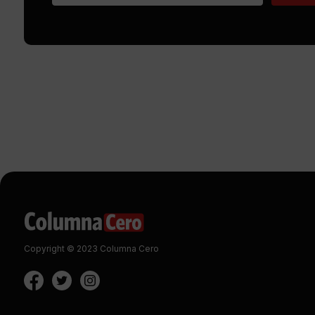
Copyright © 2023 Columna Cero