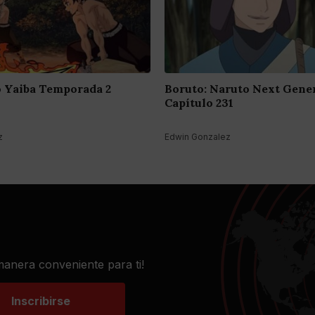
 Yaiba Temporada 2
Boruto: Naruto Next Gene
Capítulo 231
z
Edwin Gonzalez
 manera conveniente para ti!
Inscribirse