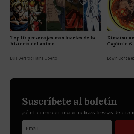
Top 10 personajes más fuertes de la
Kimetsu no
historia del anime
Capítulo 6
Luis Gerardo Harris Oberto
Edwin Gonzale
Suscríbete al boletín
¡sé el primero en recibir noticias frescas de una