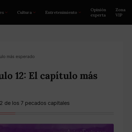
Opinión
Zona
es
Cultura
Entretenimiento
experta
VIP
ítulo más esperado
lo 12: El capítulo más
12 de los 7 pecados capitales