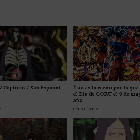
V Capítulo 7 Sub Español
Ésta es la razón por la que
el Día de GOKU el 9 de ma
año
z
Perro Páramo